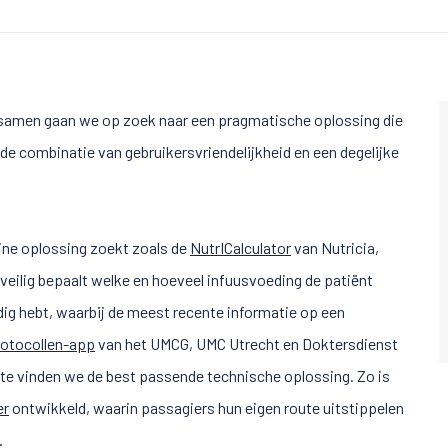
 samen gaan we op zoek naar een pragmatische oplossing die
t de combinatie van gebruikersvriendelijkheid en een degelijke
fline oplossing zoekt zoals de
NutrICalculator
van Nutricia,
veilig bepaalt welke en hoeveel infuusvoeding de patiënt
odig hebt, waarbij de meest recente informatie op een
rotocollen-app
van het UMCG, UMC Utrecht en Doktersdienst
ite vinden we de best passende technische oplossing. Zo is
er
ontwikkeld, waarin passagiers hun eigen route uitstippelen
.